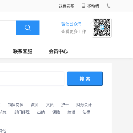
我要发布
移动端
微信公众号
查看更多工作
联系客服
会员中心
搜 索
潢
销售岗位
教师
文员
护士
财务会计
/机修
部门经理
出纳
保险
编辑
法律
其他