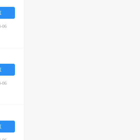
位
-06
位
-06
位